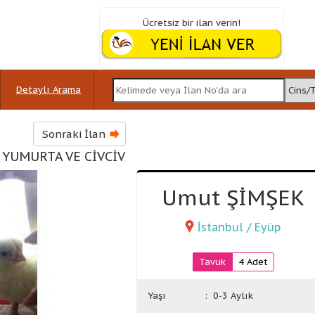
Ücretsiz bir ilan verin!
Detaylı Arama
Sonraki İlan
 YUMURTA VE CİVCİV
Umut ŞİMŞEK
İstanbul / Eyüp
Tavuk
4 Adet
Yaşı
: 0-3 Aylık