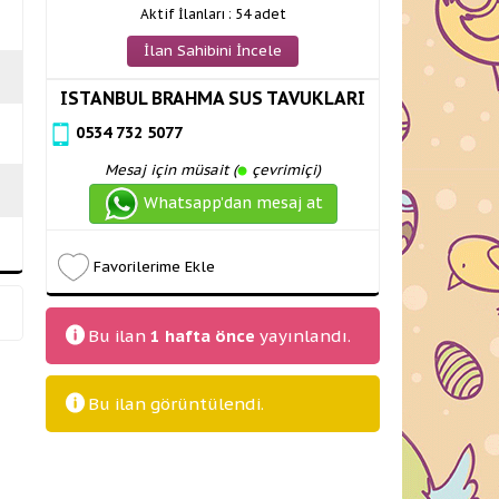
Aktif İlanları : 54 adet
İlan Sahibini İncele
ISTANBUL BRAHMA SUS TAVUKLARI
0534 732 5077
Mesaj için müsait (
çevrimiçi)
Whatsapp’dan mesaj at
Favorilerime Ekle
Bu ilan
1 hafta önce
yayınlandı.
Bu ilan
görüntülendi.