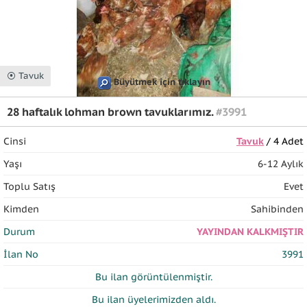
⦿ Tavuk
Büyütmek için tıklayın
28 haftalık lohman brown tavuklarımız.
#3991
Cinsi
Tavuk
/ 4 Adet
Yaşı
6-12 Aylık
Toplu Satış
Evet
Kimden
Sahibinden
Durum
YAYINDAN KALKMIŞTIR
İlan No
3991
Bu ilan
görüntülenmiştir.
Bu ilan üyelerimizden
aldı.