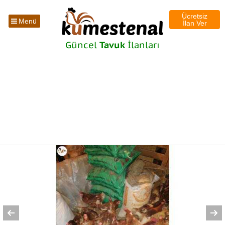
Ücretsiz
Menü
İlan Ver
Güncel
Tavuk
İlanları