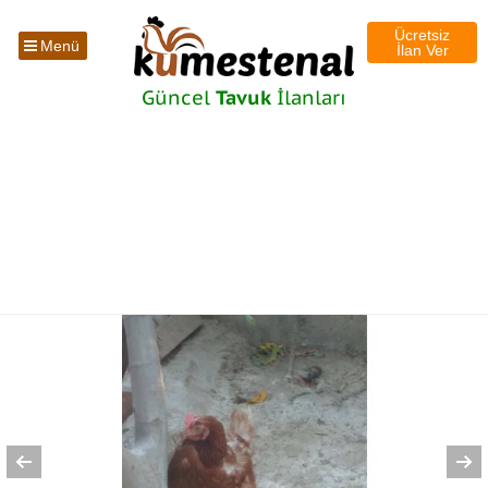
Ücretsiz
Menü
İlan Ver
Güncel
Tavuk
İlanları