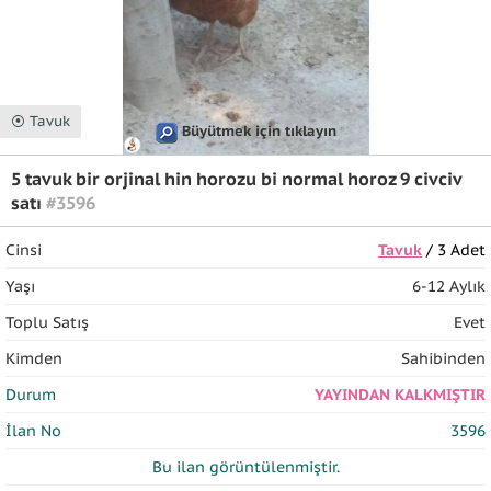
⦿ Tavuk
Büyütmek için tıklayın
5 tavuk bir orjinal hin horozu bi normal horoz 9 civciv
satı
#3596
Cinsi
Tavuk
/ 3 Adet
Yaşı
6-12 Aylık
Toplu Satış
Evet
Kimden
Sahibinden
Durum
YAYINDAN KALKMIŞTIR
İlan No
3596
Bu ilan
görüntülenmiştir.