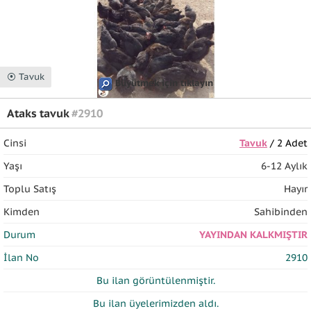
⦿ Tavuk
Büyütmek için tıklayın
Ataks tavuk
#2910
Cinsi
Tavuk
/ 2 Adet
Yaşı
6-12 Aylık
Toplu Satış
Hayır
Kimden
Sahibinden
Durum
YAYINDAN KALKMIŞTIR
İlan No
2910
Bu ilan
görüntülenmiştir.
Bu ilan üyelerimizden
aldı.