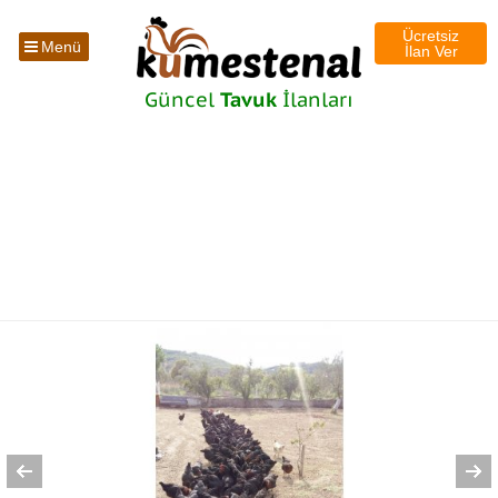
Ücretsiz
Menü
İlan Ver
Güncel
Tavuk
İlanları