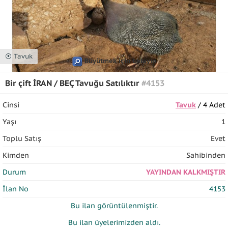
⦿ Tavuk
Büyütmek için tıklayın
Bir çift İRAN / BEÇ Tavuğu Satılıktır
#4153
Cinsi
Tavuk
/ 4 Adet
Yaşı
1
Toplu Satış
Evet
Kimden
Sahibinden
Durum
YAYINDAN KALKMIŞTIR
İlan No
4153
Bu ilan
görüntülenmiştir.
Bu ilan üyelerimizden
aldı.