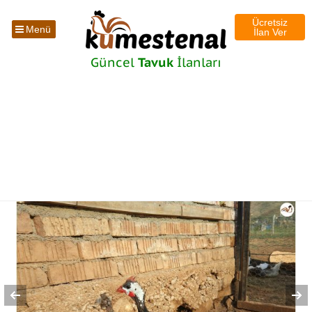
Ücretsiz
Menü
İlan Ver
Güncel
Tavuk
İlanları