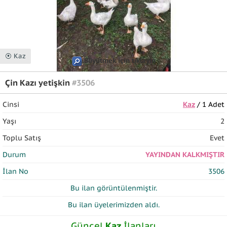
⦿ Kaz
Büyütmek için tıklayın
Çin Kazı yetişkin
#3506
Cinsi
Kaz
/ 1 Adet
Yaşı
2
Toplu Satış
Evet
Durum
YAYINDAN KALKMIŞTIR
İlan No
3506
Bu ilan
görüntülenmiştir.
Bu ilan üyelerimizden
aldı.
Güncel
Kaz
İlanları