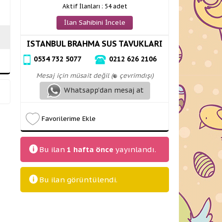
Aktif İlanları : 54 adet
İlan Sahibini İncele
ISTANBUL BRAHMA SUS TAVUKLARI
0534 732 5077
0212 626 2106
Mesaj için müsait değil (
çevrimdışı)
Whatsapp’dan mesaj at
Favorilerime Ekle
Bu ilan
1 hafta önce
yayınlandı.
Bu ilan
görüntülendi.