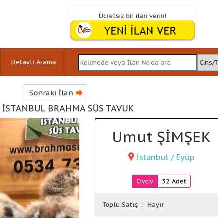
Ücretsiz bir ilan verin!
Detaylı Arama
Sonraki İlan
 İSTANBUL BRAHMA SÜS TAVUK
Umut ŞİMŞEK
İstanbul / Eyüp
Civciv
32 Adet
Toplu Satış
: Hayır