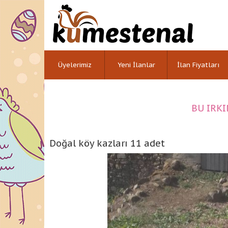
Üyelerimiz
Yeni İlanlar
İlan Fiyatları
BU IRKI
Doğal köy kazları 11 adet