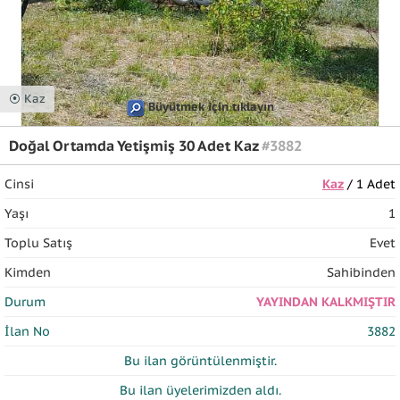
⦿ Kaz
Büyütmek için tıklayın
Doğal Ortamda Yetişmiş 30 Adet Kaz
#3882
Cinsi
Kaz
/ 1 Adet
Yaşı
1
Toplu Satış
Evet
Kimden
Sahibinden
Durum
YAYINDAN KALKMIŞTIR
İlan No
3882
Bu ilan
görüntülenmiştir.
Bu ilan üyelerimizden
aldı.