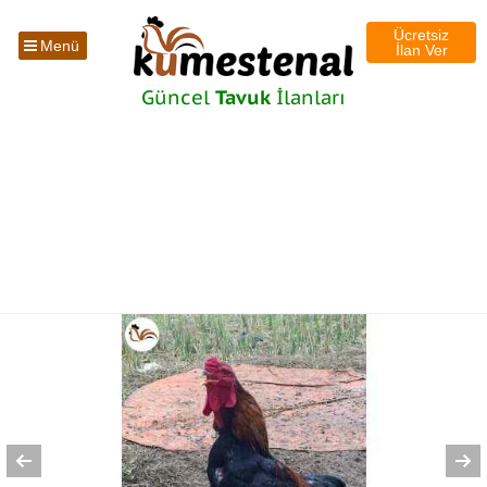
Ücretsiz
Menü
İlan Ver
Güncel
Tavuk
İlanları