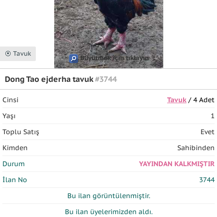
⦿ Tavuk
Büyütmek için tıklayın
Dong Tao ejderha tavuk
#3744
Cinsi
Tavuk
/ 4 Adet
Yaşı
1
Toplu Satış
Evet
Kimden
Sahibinden
Durum
YAYINDAN KALKMIŞTIR
İlan No
3744
Bu ilan
görüntülenmiştir.
Bu ilan üyelerimizden
aldı.