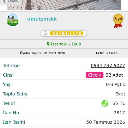
⦿ Civciv
umutsmskk
8.yıl
İstanbul / Eyüp
Üyelik Tarihi : 01 Mart 2018
Aktif : 53 ilan
Telefon
0534 732 5077
Cinsi
Civciv
32 Adet
Yaşı
0-3 Aylık
Toplu Satış
Evet
Teklif
35 TL
İlan No
2817
İlan Tarihi
30 Temmuz 2026