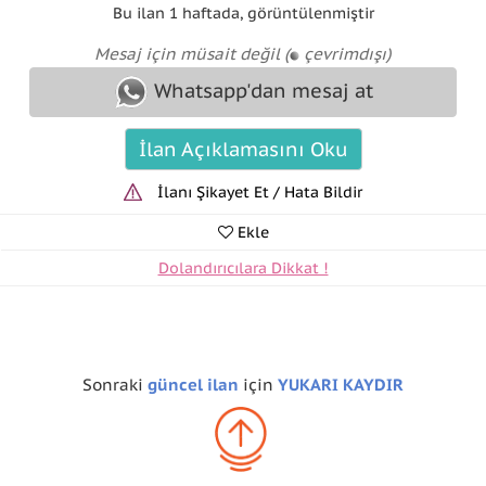
Bu ilan
1 haftada
,
görüntülenmiştir
Mesaj için müsait değil (
çevrimdışı)
Whatsapp'dan mesaj at
İlan Açıklamasını Oku
İlanı Şikayet Et / Hata Bildir
Ekle
Dolandırıcılara Dikkat !
Sonraki
güncel ilan
için
YUKARI KAYDIR