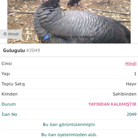
⦿ Hindi
Büyütmek için tıklayın
Gulugulu
#2049
Cinsi
Hindi
Yaşı
1
Toplu Satış
Hayır
Kimden
Sahibinden
Durum
YAYINDAN KALKMIŞTIR
İlan No
2049
Bu ilan
görüntülenmiştir.
Bu ilan üyelerimizden
aldı.