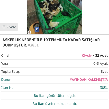
⦿ Civciv
Büyütmek için tıklayın
ASKERLİK NEDENİ İLE 10 TEMMUZA KADAR SATIŞLAR
DURMUŞTUR.
#3851
Cinsi
Civciv
/ 32 Adet
Yaşı
0-3 Aylık
Toplu Satış
Evet
Durum
YAYINDAN KALKMIŞTIR
İlan No
3851
Bu ilan
görüntülenmiştir.
Bu ilan üyelerimizden
aldı.