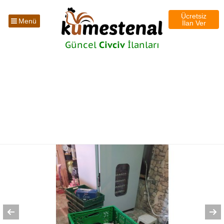
Ücretsiz
Menü
İlan Ver
Güncel
Civciv
İlanları