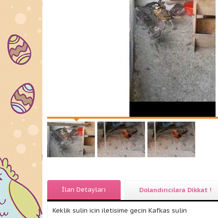
İlan Detayları
Dolandırıcılara Dikkat !
Keklik sulin icin iletisime gecin Kafkas sulin