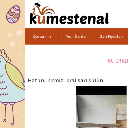
Üyelerimiz
Yeni İlanlar
İlan Fiyatları
BU IRKI
Hatuni kirmizi kral sari sülün