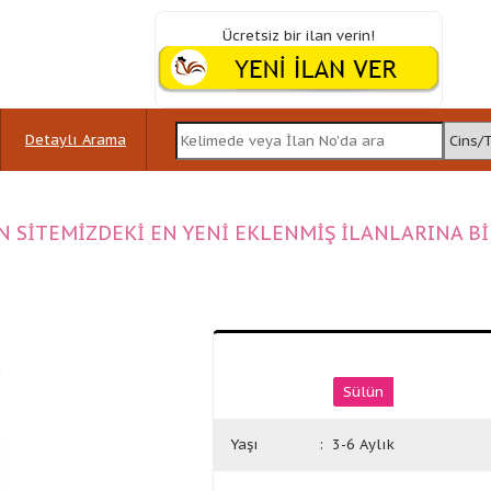
Ücretsiz bir ilan verin!
Detaylı Arama
N SİTEMİZDEKİ EN YENİ EKLENMİŞ İLANLARINA B
Sülün
Yaşı
: 3-6 Aylık