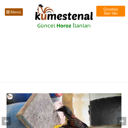
Ücretsiz
Menü
İlan Ver
Güncel
Horoz
İlanları