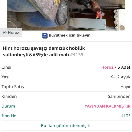
⦿ Horoz
Büyütmek için tıklayın
Hint horozu şavaşçı damızlık hobilik
sultanbeyli&#39;de adil mah
#4135
Cinsi
Horoz
/ 3 Adet
Yaşı
6-12 Aylık
Toplu Satış
Hayır
Kimden
Sahibinden
Durum
YAYINDAN KALKMIŞTIR
İlan No
4135
Bu ilan
görüntülenmiştir.