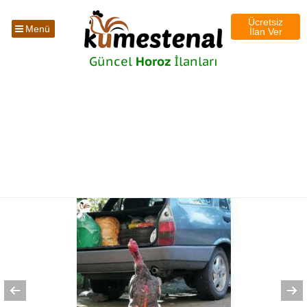
Ücretsiz
Menü
İlan Ver
Güncel
Horoz
İlanları