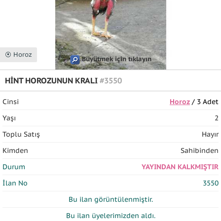
⦿ Horoz
Büyütmek için tıklayın
HİNT HOROZUNUN KRALI
#3550
Cinsi
Horoz
/ 3 Adet
Yaşı
2
Toplu Satış
Hayır
Kimden
Sahibinden
Durum
YAYINDAN KALKMIŞTIR
İlan No
3550
Bu ilan
görüntülenmiştir.
Bu ilan üyelerimizden
aldı.