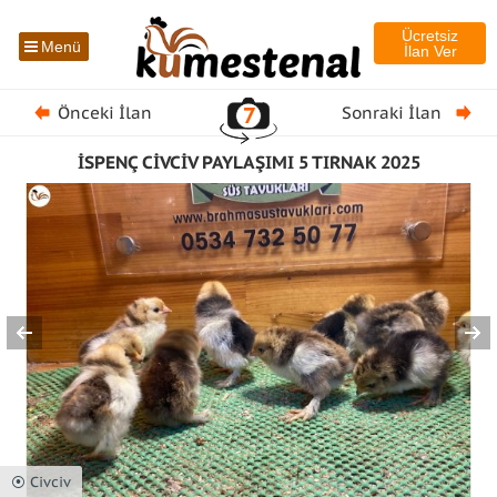
Ücretsiz
Menü
İlan Ver
7
Önceki İlan
Sonraki İlan
İSPENÇ CİVCİV PAYLAŞIMI 5 TIRNAK 2025
⦿ Civciv