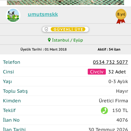
umutsmskk
8.yıl
İstanbul / Eyüp
Üyelik Tarihi : 01 Mart 2018
Aktif : 54 ilan
Telefon
0534 732 5077
Cinsi
Civciv
32 Adet
Yaşı
0-3 Aylık
Toplu Satış
Hayır
Kimden
Üretici Firma
Teklif
150 TL
İlan No
4076
İlan Tarihi
30 Temmuz 2026