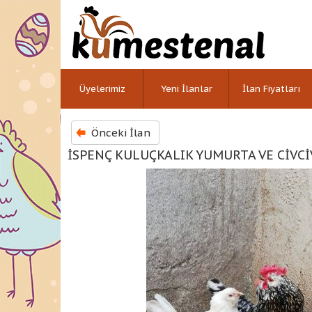
Üyelerimiz
Yeni İlanlar
İlan Fiyatları
Önceki İlan
İSPENÇ KULUÇKALIK YUMURTA VE CİVCİ