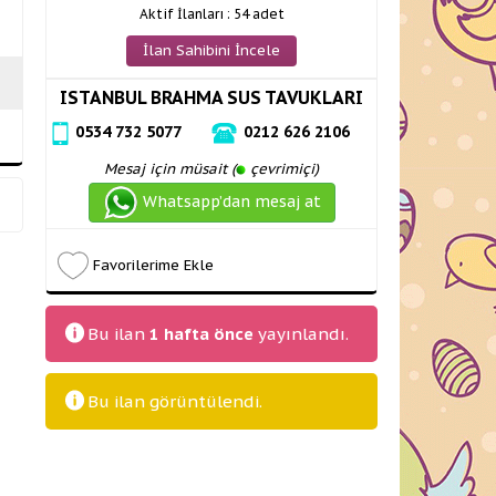
Aktif İlanları : 54 adet
İlan Sahibini İncele
ISTANBUL BRAHMA SUS TAVUKLARI
0534 732 5077
0212 626 2106
Mesaj için müsait (
çevrimiçi)
Whatsapp’dan mesaj at
Favorilerime Ekle
Bu ilan
1 hafta önce
yayınlandı.
Bu ilan
görüntülendi.