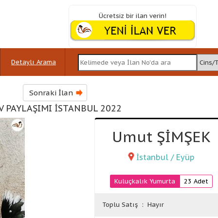
Ücretsiz bir ilan verin!
Detaylı Arama
Sonraki İlan
V PAYLAŞIMI İSTANBUL 2022
Umut ŞİMŞEK
İstanbul / Eyüp
Kuluçkalık Yumurta
23 Adet
Toplu Satış
: Hayır