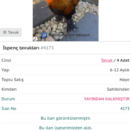
⦿ Tavuk
Büyütmek için tıklayın
İspenç tavukları
#4173
Cinsi
Tavuk
/ 4 Adet
Yaşı
6-12 Aylık
Toplu Satış
Hayır
Kimden
Sahibinden
Durum
YAYINDAN KALKMIŞTIR
İlan No
4173
Bu ilan
görüntülenmiştir.
Bu ilan üyelerimizden
aldı.