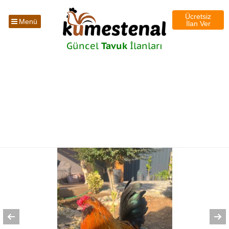
Ücretsiz
Menü
İlan Ver
Güncel
Tavuk
İlanları