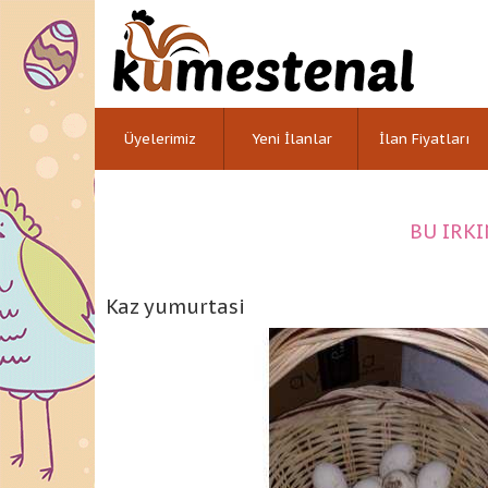
Üyelerimiz
Yeni İlanlar
İlan Fiyatları
BU IRKI
Kaz yumurtasi