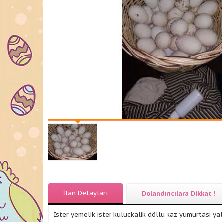
İlan Detayları
Dolandırıcılara Dikkat !
Ister yemelik ister kuluckalik döllu kaz yumurtasi y