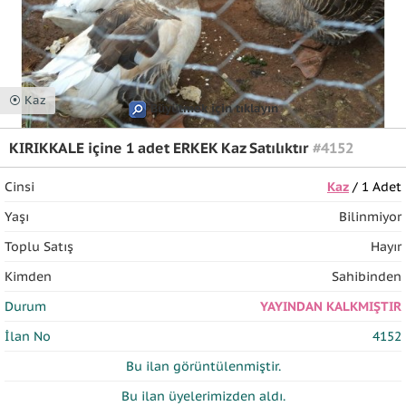
⦿ Kaz
Büyütmek için tıklayın
KIRIKKALE içine 1 adet ERKEK Kaz Satılıktır
#4152
Cinsi
Kaz
/ 1 Adet
Yaşı
Bilinmiyor
Toplu Satış
Hayır
Kimden
Sahibinden
Durum
YAYINDAN KALKMIŞTIR
İlan No
4152
Bu ilan
görüntülenmiştir.
Bu ilan üyelerimizden
aldı.