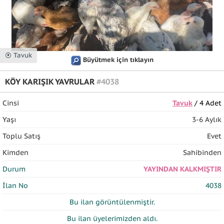
⦿ Tavuk
Büyütmek için tıklayın
KÖY KARIŞIK YAVRULAR
#4038
Cinsi
Tavuk
/ 4 Adet
Yaşı
3-6 Aylık
Toplu Satış
Evet
Kimden
Sahibinden
Durum
YAYINDAN KALKMIŞTIR
İlan No
4038
Bu ilan
görüntülenmiştir.
Bu ilan üyelerimizden
aldı.