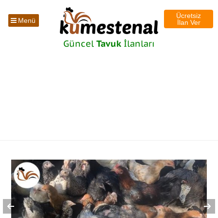
Ücretsiz
Menü
İlan Ver
Güncel
Tavuk
İlanları