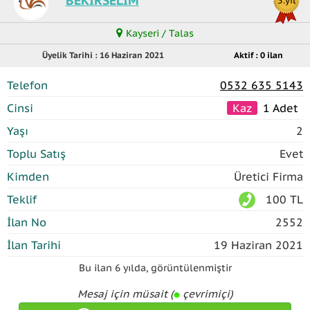
BEKIRSELIM
5.yıl
Kayseri / Talas
Üyelik Tarihi : 16 Haziran 2021
Aktif : 0 ilan
Telefon
0532 635 5143
Cinsi
Kaz
1 Adet
Yaşı
2
Toplu Satış
Evet
Kimden
Üretici Firma
Teklif
100 TL
İlan No
2552
İlan Tarihi
19 Haziran 2021
Bu ilan
6 yılda
,
görüntülenmiştir
Mesaj için müsait (
çevrimiçi)