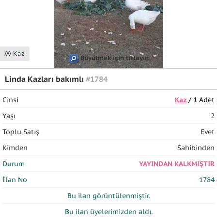
⦿ Kaz
Büyütmek için tıklayın
Linda Kazları bakımlı
#1784
Cinsi
Kaz
/ 1 Adet
Yaşı
2
Toplu Satış
Evet
Kimden
Sahibinden
Durum
YAYINDAN KALKMIŞTIR
İlan No
1784
Bu ilan
görüntülenmiştir.
Bu ilan üyelerimizden
aldı.