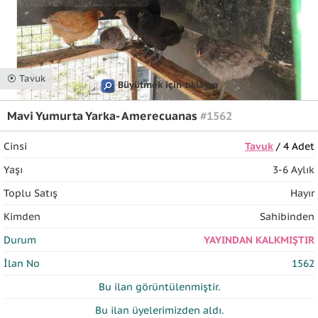
⦿ Tavuk
Büyütmek için tıklayın
Mavi Yumurta Yarka- Amerecuanas
#1562
Cinsi
Tavuk
/ 4 Adet
Yaşı
3-6 Aylık
Toplu Satış
Hayır
Kimden
Sahibinden
Durum
YAYINDAN KALKMIŞTIR
İlan No
1562
Bu ilan
görüntülenmiştir.
Bu ilan üyelerimizden
aldı.