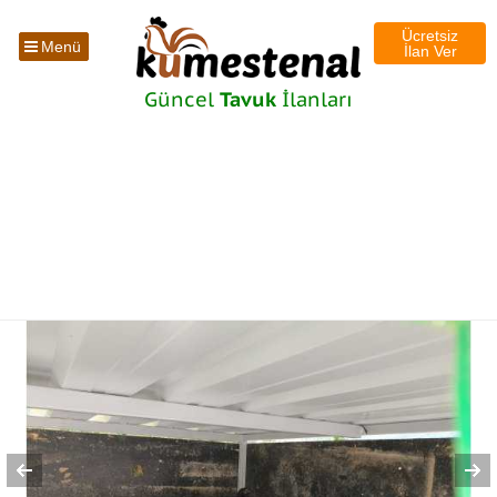
Ücretsiz
Menü
İlan Ver
Güncel
Tavuk
İlanları