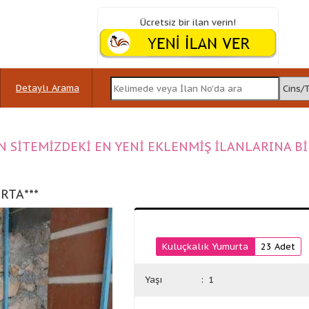
Ücretsiz bir ilan verin!
Detaylı Arama
N SİTEMİZDEKİ EN YENİ EKLENMİŞ İLANLARINA B
RTA***
Kuluçkalık Yumurta
23 Adet
Yaşı
: 1