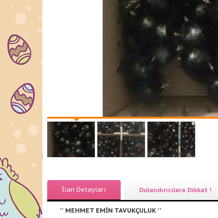
İlan Detayları
Dolandırıcılara Dikkat !
'' MEHMET EMİN
TAVUKÇULUK ''​