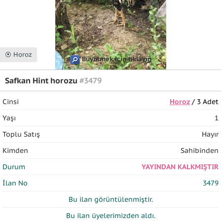
⦿ Horoz
Büyütmek için tıklayın
Safkan Hint horozu
#3479
Cinsi
Horoz
/ 3 Adet
Yaşı
1
Toplu Satış
Hayır
Kimden
Sahibinden
Durum
YAYINDAN KALKMIŞTIR
İlan No
3479
Bu ilan
görüntülenmiştir.
Bu ilan üyelerimizden
aldı.