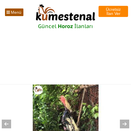
Ücretsiz
Menü
İlan Ver
Güncel
Horoz
İlanları