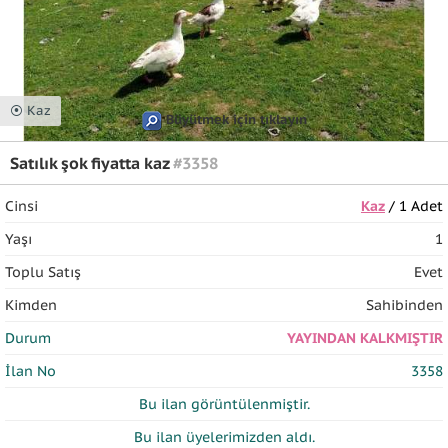
⦿ Kaz
Büyütmek için tıklayın
Satılık şok fiyatta kaz
#3358
Cinsi
Kaz
/ 1 Adet
Yaşı
1
Toplu Satış
Evet
Kimden
Sahibinden
Durum
YAYINDAN KALKMIŞTIR
İlan No
3358
Bu ilan
görüntülenmiştir.
Bu ilan üyelerimizden
aldı.