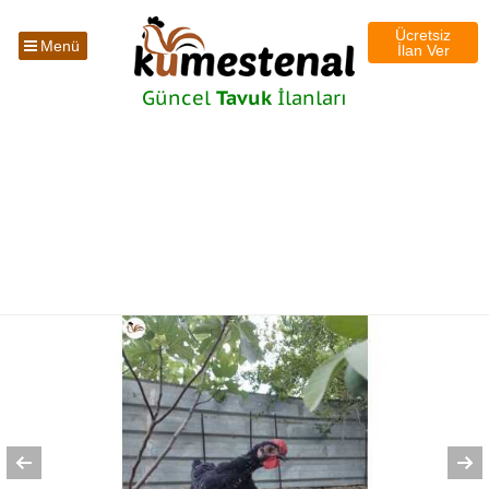
Ücretsiz
Menü
İlan Ver
Güncel
Tavuk
İlanları