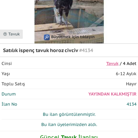
⦿ Tavuk
Büyütmek için tıklayın
Satılık ispenç tavuk horoz civciv
#4134
Cinsi
Tavuk
/ 4 Adet
Yaşı
6-12 Aylık
Toplu Satış
Hayır
Durum
YAYINDAN KALKMIŞTIR
İlan No
4134
Bu ilan
görüntülenmiştir.
Bu ilan üyelerimizden
aldı.
Güncel
Tavuk
İlanları