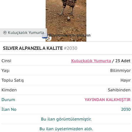
⦿ Kuluçkalık Yumurta
Büyütmek için tıklayın
SILVER ALPANZEL A KALITE
#2030
Cinsi
Kuluçkalık Yumurta
/ 23 Adet
Yaşı
Bilinmiyor
Toplu Satış
Hayır
Kimden
Sahibinden
Durum
YAYINDAN KALKMIŞTIR
İlan No
2030
Bu ilan
görüntülenmiştir.
Bu ilan üyelerimizden
aldı.