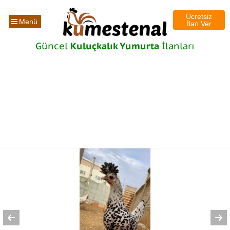
Ücretsiz
Menü
İlan Ver
Güncel
Kuluçkalık Yumurta
İlanları