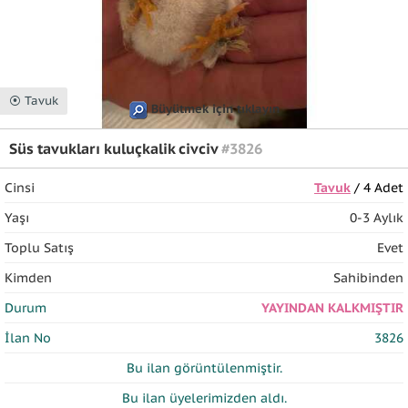
⦿ Tavuk
Büyütmek için tıklayın
Süs tavukları kuluçkalik civciv
#3826
Cinsi
Tavuk
/ 4 Adet
Yaşı
0-3 Aylık
Toplu Satış
Evet
Kimden
Sahibinden
Durum
YAYINDAN KALKMIŞTIR
İlan No
3826
Bu ilan
görüntülenmiştir.
Bu ilan üyelerimizden
aldı.