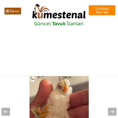
Ücretsiz
Menü
İlan Ver
Güncel
Tavuk
İlanları