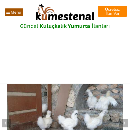
Ücretsiz
Menü
İlan Ver
Güncel
Kuluçkalık Yumurta
İlanları