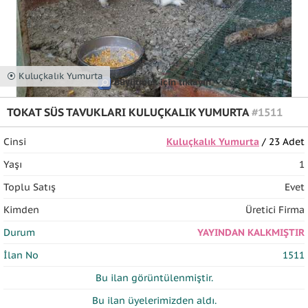
⦿ Kuluçkalık Yumurta
Büyütmek için tıklayın
TOKAT SÜS TAVUKLARI KULUÇKALIK YUMURTA
#1511
Cinsi
Kuluçkalık Yumurta
/ 23 Adet
Yaşı
1
Toplu Satış
Evet
Kimden
Üretici Firma
Durum
YAYINDAN KALKMIŞTIR
İlan No
1511
Bu ilan
görüntülenmiştir.
Bu ilan üyelerimizden
aldı.