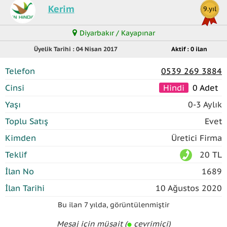
Kerim
9.yıl
Diyarbakır / Kayapınar
Üyelik Tarihi : 04 Nisan 2017
Aktif : 0 ilan
Telefon
0539 269 3884
Cinsi
Hindi
0 Adet
Yaşı
0-3 Aylık
Toplu Satış
Evet
Kimden
Üretici Firma
Teklif
20 TL
İlan No
1689
İlan Tarihi
10 Ağustos 2020
Bu ilan
7 yılda
,
görüntülenmiştir
Mesaj için müsait (
çevrimiçi)