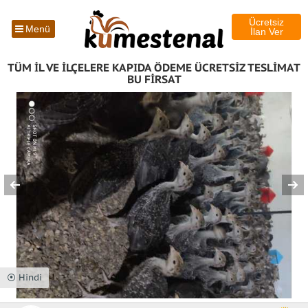
Ücretsiz
Menü
İlan Ver
TÜM İL VE İLÇELERE KAPIDA ÖDEME ÜCRETSİZ TESLİMAT
BU FİRSAT
⦿ Hindi