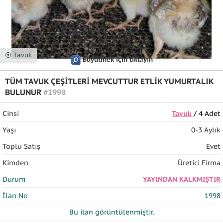
⦿ Tavuk
Büyütmek için tıklayın
TÜM TAVUK ÇEŞİTLERİ MEVCUTTUR ETLİK YUMURTALIK
BULUNUR
#1998
Cinsi
Tavuk
/ 4 Adet
Yaşı
0-3 Aylık
Toplu Satış
Evet
Kimden
Üretici Firma
Durum
YAYINDAN KALKMIŞTIR
İlan No
1998
Bu ilan
görüntülenmiştir.