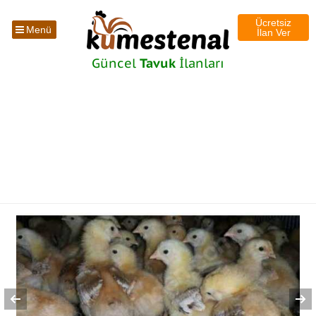
Ücretsiz
Menü
İlan Ver
Güncel
Tavuk
İlanları