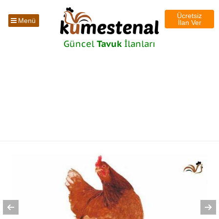
Ücretsiz
Menü
İlan Ver
Güncel
Tavuk
İlanları