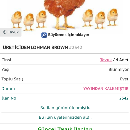
⦿ Tavuk
Büyütmek için tıklayın
ÜRETİCİDEN LOHMAN BROWN
#2342
Cinsi
Tavuk
/ 4 Adet
Yaşı
Bilinmiyor
Toplu Satış
Evet
Durum
YAYINDAN KALKMIŞTIR
İlan No
2342
Bu ilan
görüntülenmiştir.
Bu ilan üyelerimizden
aldı.
Güncel
Tavuk
İlanları