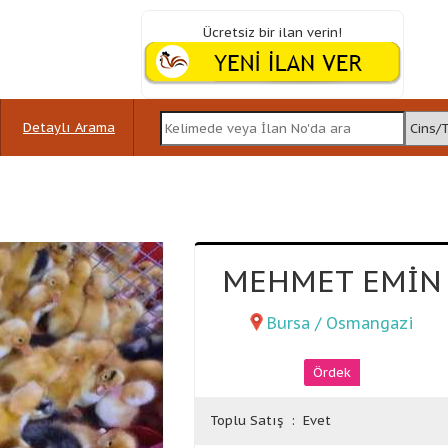
Ücretsiz bir ilan verin!
Detaylı Arama
MEHMET EMİN
Bursa / Osmangazi
Ördek
Toplu Satış
: Evet