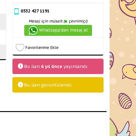
0532 427 1191
Mesaj için müsait (
çevrimiçi)
Whatsapp’dan mesaj at
Favorilerime Ekle
Bu ilan
6 yıl önce
yayınlandı.
Bu ilan
görüntülendi.