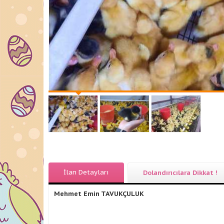
İlan Detayları
Dolandırıcılara Dikkat !
Mehmet Emin TAVUKÇULUK