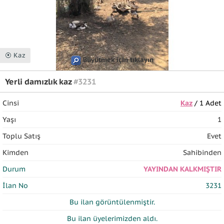
⦿ Kaz
Büyütmek için tıklayın
Yerli damızlık kaz
#3231
Cinsi
Kaz
/ 1 Adet
Yaşı
1
Toplu Satış
Evet
Kimden
Sahibinden
Durum
YAYINDAN KALKMIŞTIR
İlan No
3231
Bu ilan
görüntülenmiştir.
Bu ilan üyelerimizden
aldı.