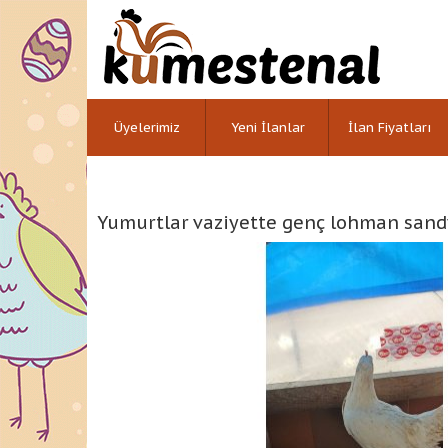
Üyelerimiz
Yeni İlanlar
İlan Fiyatları
Yumurtlar vaziyette genç lohman sand