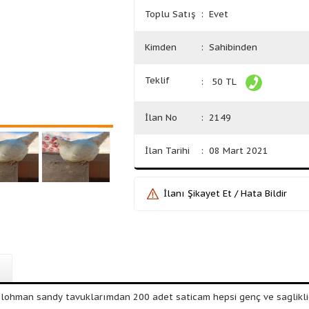
Toplu Satış
: Evet
Kimden
: Sahibinden
Teklif
: 50 TL
İlan No
: 2149
İlan Tarihi
: 08 Mart 2021
İlanı Şikayet Et / Hata Bildir
 lohman sandy tavuklarımdan 200 adet saticam hepsi genç ve saglikli