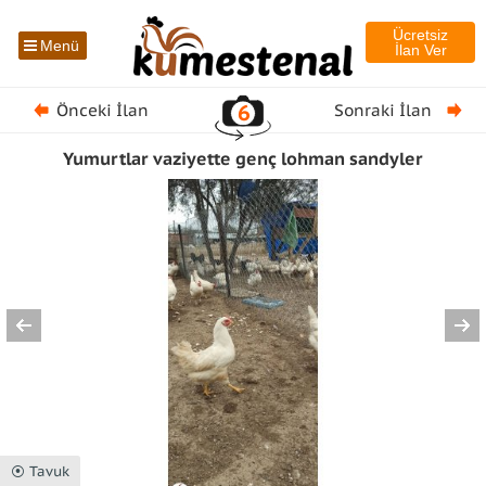
Ücretsiz
Menü
İlan Ver
6
Önceki İlan
Sonraki İlan
Yumurtlar vaziyette genç lohman sandyler
⦿ Tavuk