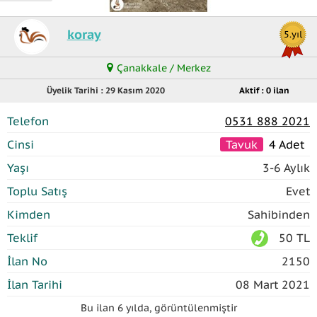
koray
5.yıl
Çanakkale / Merkez
Üyelik Tarihi : 29 Kasım 2020
Aktif : 0 ilan
Telefon
0531 888 2021
Cinsi
Tavuk
4 Adet
Yaşı
3-6 Aylık
Toplu Satış
Evet
Kimden
Sahibinden
Teklif
50 TL
İlan No
2150
İlan Tarihi
08 Mart 2021
Bu ilan
6 yılda
,
görüntülenmiştir