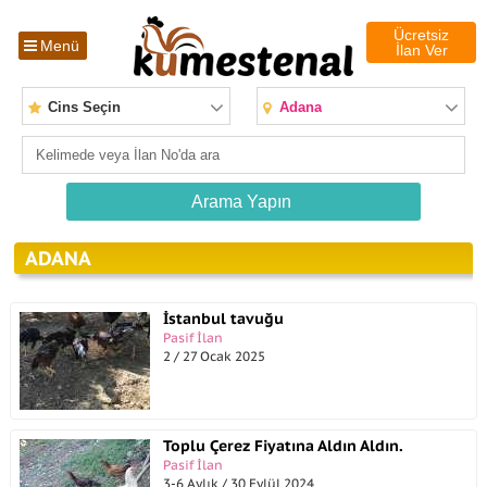
Ücretsiz
Menü
İlan Ver
Cins Seçin
Adana
ADANA
İstanbul tavuğu
Pasif İlan
2 / 27 Ocak 2025
Toplu Çerez Fiyatına Aldın Aldın.
Pasif İlan
3-6 Aylık / 30 Eylül 2024