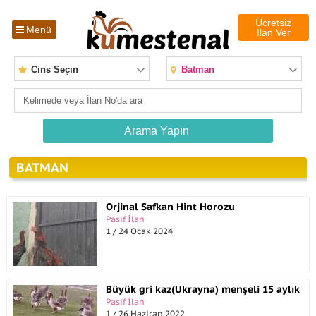
Ücretsiz
Menü
İlan Ver
Cins Seçin
Batman
BATMAN
Orjinal Safkan Hint Horozu
Pasif İlan
1 / 24 Ocak 2024
Büyük gri kaz(Ukrayna) menşeli 15 aylık
Pasif İlan
1 / 26 Haziran 2022