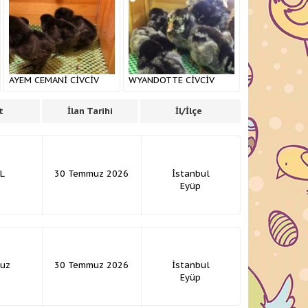
AYEM CEMANİ CİVCİV
WYANDOTTE CİVCİV
2023 SEZONU
ÇEŞİTLERİ İSTANBUL
BRAHMA SÜS TAVUKLARI
t
İlan Tarihi
İl/İlçe
L
30 Temmuz 2026
İstanbul
Eyüp
nuz
30 Temmuz 2026
İstanbul
Eyüp