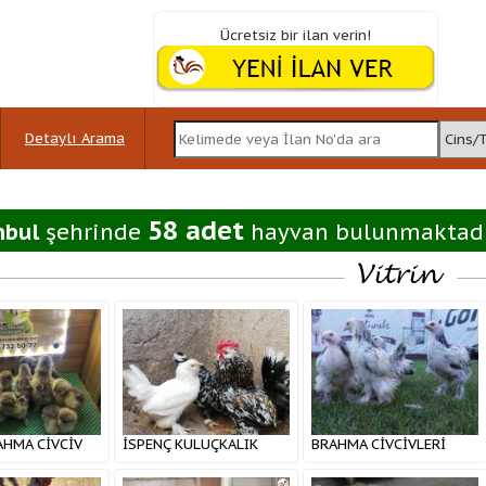
Ücretsiz bir ilan verin!
Detaylı Arama
58 adet
nbul
şehrinde
hayvan bulunmaktad
AHMA CİVCİV
İSPENÇ KULUÇKALIK
BRAHMA CİVCİVLERİ
I A KALİTE
YUMURTA VE CİVCİV
AKKUŞ ÜRETİM
PAYLAŞIMI İSTANBUL
ÇİFTLİĞİNDEN