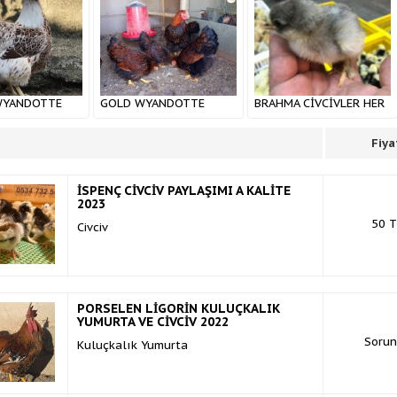
2022
WYANDOTTE
GOLD WYANDOTTE
BRAHMA CİVCİVLER HER
AYLAŞIMI A
KULUÇKALIK YUMURTA
HAFTA ÇIKIMIMIZ
022
VE CİVCİV
VARDIR
Fiya
İSPENÇ CİVCİV PAYLAŞIMI A KALİTE
2023
50 T
Civciv
PORSELEN LİGORİN KULUÇKALIK
YUMURTA VE CİVCİV 2022
Soru
Kuluçkalık Yumurta