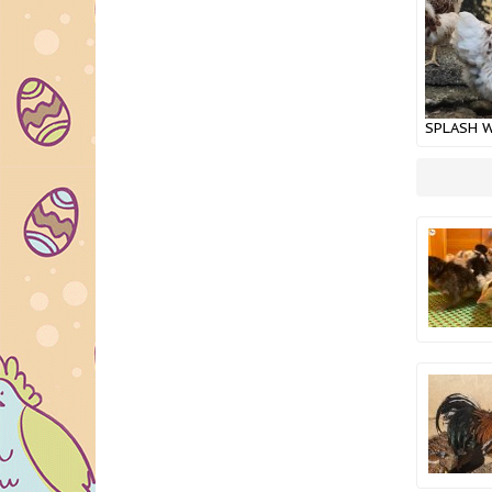
SPLASH 
CİVCİV P
KALİTE 2