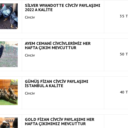
SİLVER WYANDOTTE CİVCİV PAYLAŞIMI
2022 A KALİTE
35 T
Civciv
AYEM CEMANİ CİVCİVLERİMİZ HER
HAFTA ÇIKIM MEVCUTTUR
50 T
Civciv
GÜMÜŞ FİZAN CİVCİV PAYLAŞIMI
İSTANBUL A KALİTE
40 T
Civciv
GOLD FİZAN CİVCİV PAYLAŞIMI HER
HAFTA ÇIKIMIMIZ MEVCUTTUR