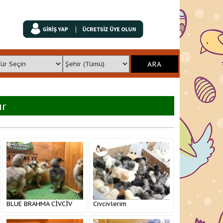
ır
BLUE BRAHMA CİVCİV
Civcivlerim
ÇIKIMLARIMIZ HER
HAFTA MEVCUTTUR