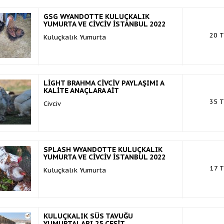
GSG WYANDOTTE KULUÇKALIK
YUMURTA VE CİVCİV İSTANBUL 2022
20 T
Kuluçkalık Yumurta
LİGHT BRAHMA CİVCİV PAYLAŞIMI A
KALİTE ANAÇLARA AİT
35 T
Civciv
SPLASH WYANDOTTE KULUÇKALIK
YUMURTA VE CİVCİV İSTANBUL 2022
17 T
Kuluçkalık Yumurta
KULUÇKALIK SÜS TAVUĞU
YUMURTALARI 25 ÇEŞİT