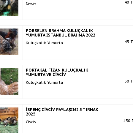
40 T
Civciv
PORSELEN BRAHMA KULUÇKALIK
YUMURTA İSTANBUL BRAHMA 2022
45 T
Kuluçkalık Yumurta
PORTAKAL FİZAN KULUÇKALIK
YUMURTA VE CİVCİV
50 T
Kuluçkalık Yumurta
İSPENÇ CİVCİV PAYLAŞIMI 5 TIRNAK
2025
150 
Civciv