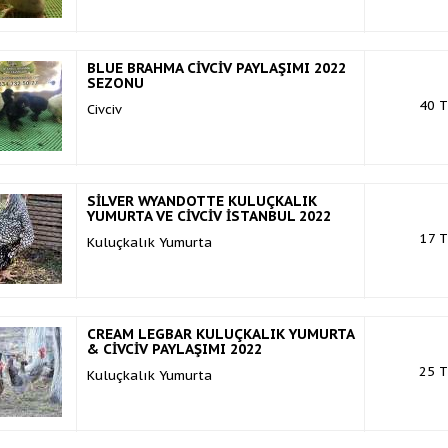
BLUE BRAHMA CİVCİV PAYLAŞIMI 2022
SEZONU
40 T
Civciv
SİLVER WYANDOTTE KULUÇKALIK
YUMURTA VE CİVCİV İSTANBUL 2022
17 T
Kuluçkalık Yumurta
CREAM LEGBAR KULUÇKALIK YUMURTA
& CİVCİV PAYLAŞIMI 2022
25 T
Kuluçkalık Yumurta