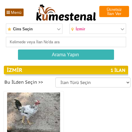
Ücretsiz
Menü
İlan Ver
Cins Seçin
İzmir
İZMIR
1 ILAN
Bu İLden Seçin >>