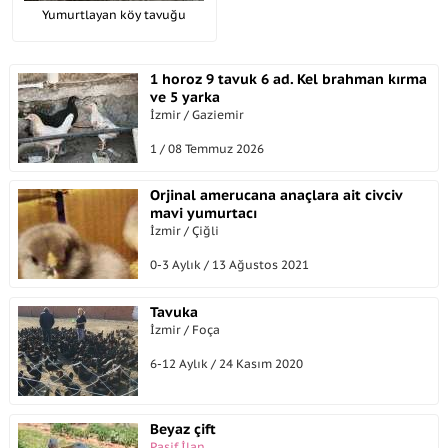
Yumurtlayan köy tavuğu
1 horoz 9 tavuk 6 ad. Kel brahman kırma
ve 5 yarka
İzmir / Gaziemir
1 / 08 Temmuz 2026
Orjinal amerucana anaçlara ait civciv
mavi yumurtacı
İzmir / Çiğli
0-3 Aylık / 13 Ağustos 2021
Tavuka
İzmir / Foça
6-12 Aylık / 24 Kasım 2020
Beyaz çift
Pasif İlan