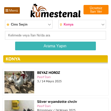
Ücretsiz
Menü
İlan Ver
Cins Seçin
Konya
KONYA
BEYAZ HOROZ
Pasif İlan
3 / 14 Mayıs 2025
Silver wyandotte civciv
Pasif İlan
Bilinmiyor / 24 Nisan 2025