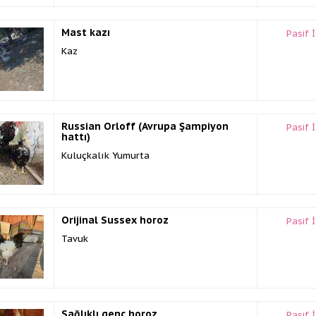
Mast kazı
Pasif 
Kaz
Russian Orloff (Avrupa Şampiyon
Pasif 
hattı)
Kuluçkalık Yumurta
Orijinal Sussex horoz
Pasif 
Tavuk
Sağlıklı genç horoz
Pasif 