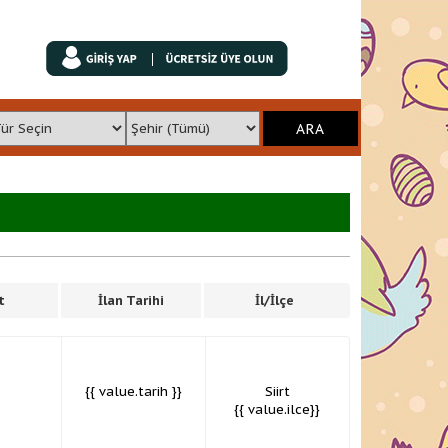
t
İlan Tarihi
İl/İlçe
{{ value.tarih }}
Siirt
{{ value.ilce}}