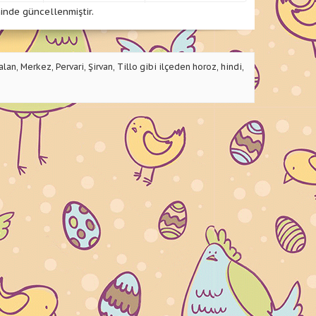
inde güncellenmiştir.
lan, Merkez, Pervari, Şirvan, Tillo gibi ilçeden horoz, hindi,