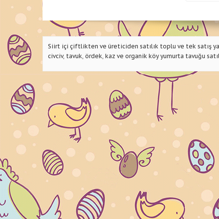
Siirt içi çiftlikten ve üreticiden satılık toplu ve tek satış 
civciv, tavuk, ördek, kaz ve organik köy yumurta tavuğu satılı