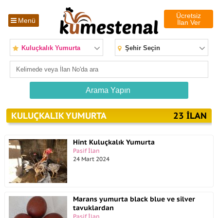
Ücretsiz
Menü
İlan Ver
Kuluçkalık Yumurta
Şehir Seçin
KULUÇKALIK YUMURTA
23 ILAN
Hint Kuluçkalık Yumurta
Pasif İlan
24 Mart 2024
Marans yumurta black blue ve silver
tavuklardan
Pasif İlan