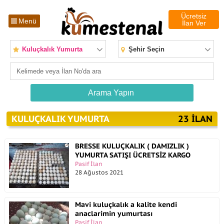
Ücretsiz
Menü
İlan Ver
Kuluçkalık Yumurta
Şehir Seçin
KULUÇKALIK YUMURTA
23 ILAN
BRESSE KULUÇKALIK ( DAMIZLIK )
YUMURTA SATIŞI ÜCRETSİZ KARGO
Pasif İlan
28 Ağustos 2021
Mavi kuluçkalık a kalite kendi
anaclarimin yumurtası
Pasif İlan