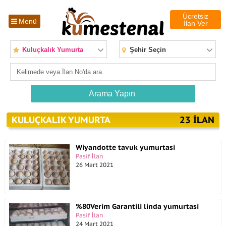
Ücretsiz
Menü
İlan Ver
Kuluçkalık Yumurta
Şehir Seçin
KULUÇKALIK YUMURTA
23 ILAN
Wiyandotte tavuk yumurtasi
Pasif İlan
26 Mart 2021
%80Verim Garantili linda yumurtasi
Pasif İlan
24 Mart 2021